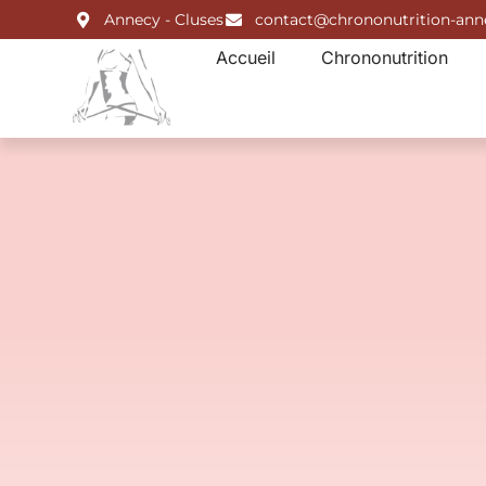
Annecy - Cluses
contact@chrononutrition-an
Accueil
Chrononutrition