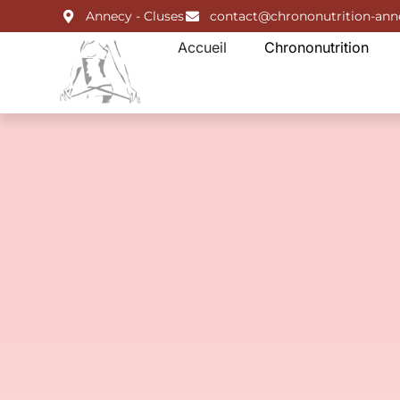
Annecy - Cluses
contact@chrononutrition-an
Accueil
Chrononutrition