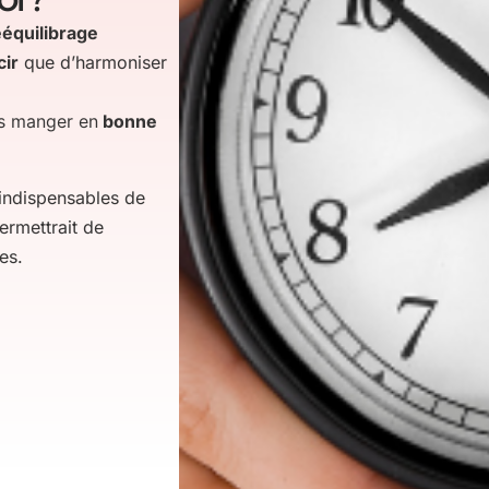
oi ?
ééquilibrage
cir
que d’harmoniser
es manger en
bonne
 indispensables de
ermettrait de
es.