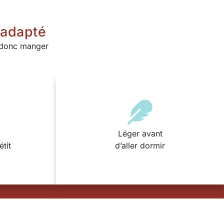
 adapté
a donc manger
Léger avant
étit
d’aller dormir