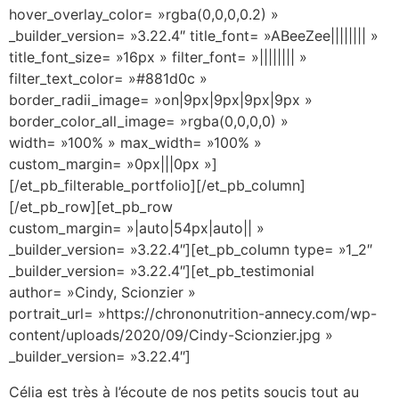
hover_overlay_color= »rgba(0,0,0,0.2) »
_builder_version= »3.22.4″ title_font= »ABeeZee|||||||| »
title_font_size= »16px » filter_font= »|||||||| »
filter_text_color= »#881d0c »
border_radii_image= »on|9px|9px|9px|9px »
border_color_all_image= »rgba(0,0,0,0) »
width= »100% » max_width= »100% »
custom_margin= »0px|||0px »]
[/et_pb_filterable_portfolio][/et_pb_column]
[/et_pb_row][et_pb_row
custom_margin= »|auto|54px|auto|| »
_builder_version= »3.22.4″][et_pb_column type= »1_2″
_builder_version= »3.22.4″][et_pb_testimonial
author= »Cindy, Scionzier »
portrait_url= »https://chrononutrition-annecy.com/wp-
content/uploads/2020/09/Cindy-Scionzier.jpg »
_builder_version= »3.22.4″]
Célia est très à l’écoute de nos petits soucis tout au