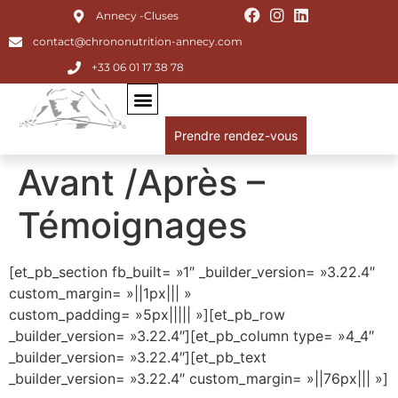
Annecy -Cluses
contact@chrononutrition-annecy.com
+33 06 01 17 38 78
Prendre rendez-vous
Avant /Après –
Témoignages
[et_pb_section fb_built= »1″ _builder_version= »3.22.4″
custom_margin= »||1px||| »
custom_padding= »5px||||| »][et_pb_row
_builder_version= »3.22.4″][et_pb_column type= »4_4″
_builder_version= »3.22.4″][et_pb_text
_builder_version= »3.22.4″ custom_margin= »||76px||| »]