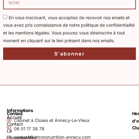
En vous inscrivant, vous acceptez de recevoir nos emails et
vous avez pris connaissance de notre politique de confidentialité
et les mentions légales. Vous pouvez vous désinscrire à tout
moment en cliquant sur le lien présent dans nos emails.
S'abonner
Informations
Contact
Hor
Accueil
Cabinet à Cluses et Annecy-Le-Vieux
d'o
Contact
Cl
06 01 17 38 78
La
contact@chrononutrition-annecy.com
chrononutrition