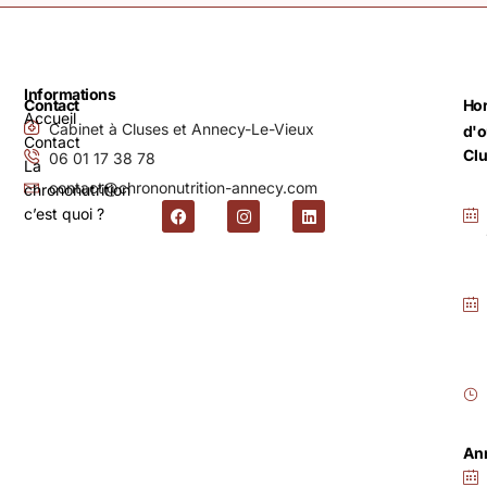
Informations
Contact
Hor
Accueil
Cabinet à Cluses et Annecy-Le-Vieux
d'o
Contact
Cl
06 01 17 38 78
La
contact@chrononutrition-annecy.com
chrononutrition
c’est quoi ?
An