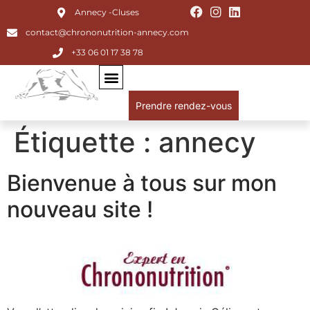
Annecy -Cluses
contact@chrononutrition-annecy.com
+33 06 01 17 38 78
Prendre rendez-vous
Étiquette :
annecy
Bienvenue à tous sur mon
nouveau site !