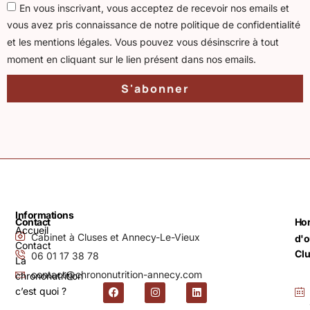
En vous inscrivant, vous acceptez de recevoir nos emails et
vous avez pris connaissance de notre politique de confidentialité
et les mentions légales. Vous pouvez vous désinscrire à tout
moment en cliquant sur le lien présent dans nos emails.
S'abonner
Informations
Contact
Hor
Accueil
Cabinet à Cluses et Annecy-Le-Vieux
d'o
Contact
Cl
06 01 17 38 78
La
contact@chrononutrition-annecy.com
chrononutrition
c’est quoi ?