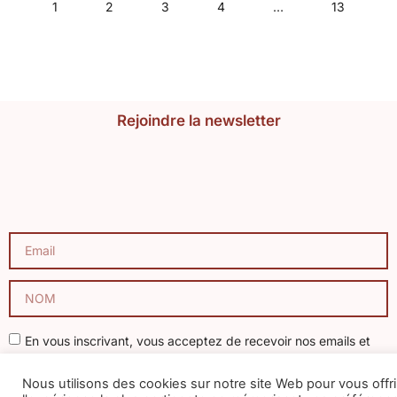
1
2
3
4
…
13
Rejoindre la newsletter
En vous inscrivant, vous acceptez de recevoir nos emails et
vous avez pris connaissance de notre politique de confidentialité
Nous utilisons des cookies sur notre site Web pour vous offri
et les mentions légales. Vous pouvez vous désinscrire à tout