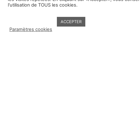
Contact
Cl
l'utilisation de TOUS les cookies.
06 01 17 38 78
La
contact@chrononutrition-annecy.com
chrononutrition
c’est quoi ?
ACCEPTER
Paramètres cookies
An