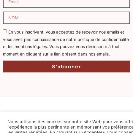
En vous inscrivant, vous acceptez de recevoir nos emails et
vous avez pris connaissance de notre politique de confidentialité
et les mentions légales. Vous pouvez vous désinscrire à tout
moment en cliquant sur le lien présent dans nos emails.
S'abonner
Informations
Nous utilisons des cookies sur notre site Web pour vous offri
Contact
Hor
l'expérience la plus pertinente en mémorisant vos préférenc
Accueil
Cabinet à Cluses et Annecy-Le-Vieux
d'o
les visites répétées. En cliquant sur «Accepter», vous conse