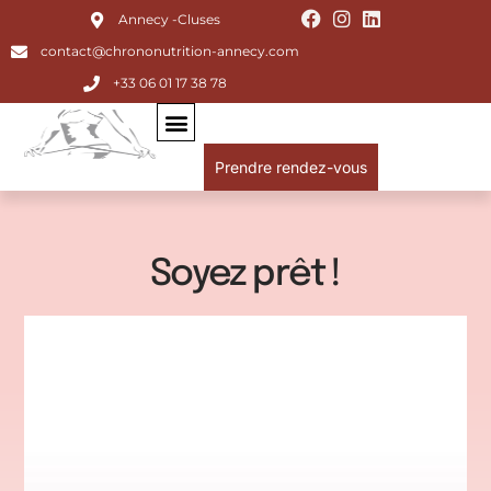
Annecy -Cluses
contact@chrononutrition-annecy.com
+33 06 01 17 38 78
Prendre rendez-vous
Soyez prêt !