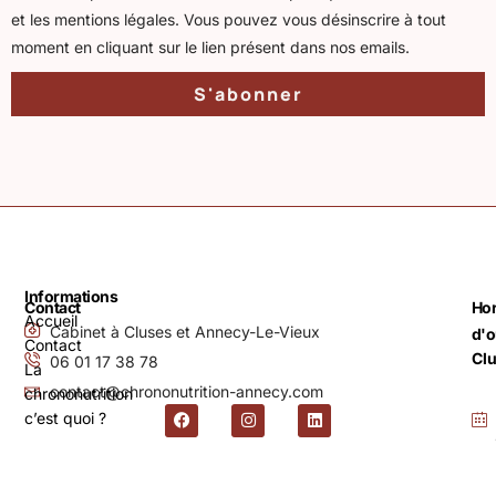
et les mentions légales. Vous pouvez vous désinscrire à tout
moment en cliquant sur le lien présent dans nos emails.
S'abonner
Informations
Contact
Hor
Accueil
Cabinet à Cluses et Annecy-Le-Vieux
d'o
Contact
Cl
06 01 17 38 78
La
contact@chrononutrition-annecy.com
chrononutrition
c’est quoi ?