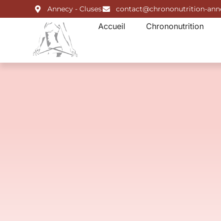
Annecy - Cluses
contact@chrononutrition-an
Accueil
Chrononutrition