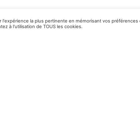
ir l'expérience la plus pertinente en mémorisant vos préférences 
ez à l'utilisation de TOUS les cookies.
1
2
3
…
13
En vous inscrivant, vous acceptez de recevoir nos emails et vous avez pris c
pouvez vous désinscrire à tout moment en cliquant sur le lien présent dans nos 
S'abonner
Contact
Informations
et à Cluses et Annecy-Le-
Accueil
x
Contact
La chrononutrition c’est quoi ?
 17 38 78