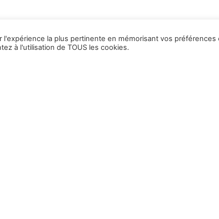
ir l'expérience la plus pertinente en mémorisant vos préférences 
ez à l'utilisation de TOUS les cookies.
1
2
3
4
…
13
En vous inscrivant, vous acceptez de recevoir nos emails et vous avez pris c
pouvez vous désinscrire à tout moment en cliquant sur le lien présent dans nos 
S'abonner
Contact
Informations
et à Cluses et Annecy-Le-
Accueil
x
Contact
La chrononutrition c’est quoi ?
 17 38 78