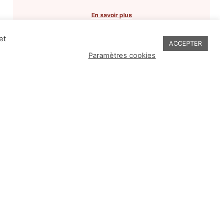
En savoir plus
et
ACCEPTER
Paramètres cookies
onnaissance de notre politique de confidentialité et les mentions légales. Vous
emails.
Horaires d'ouverture
Cluses
lundi - mardi - jeudi - vendredi
samedi sur demande