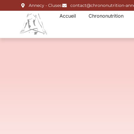
Annecy - Cluses
contact@chrononutrition-an
Accueil
Chrononutrition